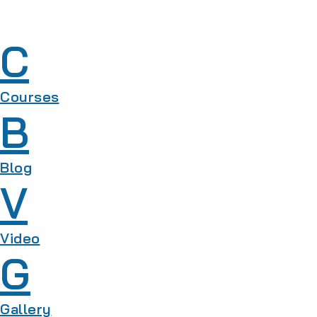
C
Courses
B
Blog
V
Video
G
Gallery